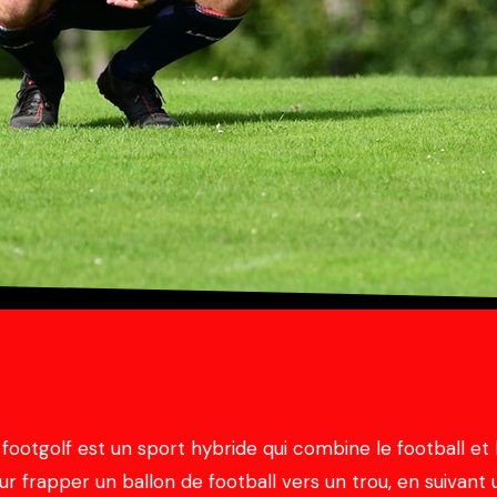
 footgolf est un sport hybride qui combine le football et le
ur frapper un ballon de football vers un trou, en suivant u