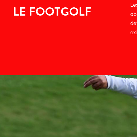
Le
LE FOOTGOLF
ob
de
ex