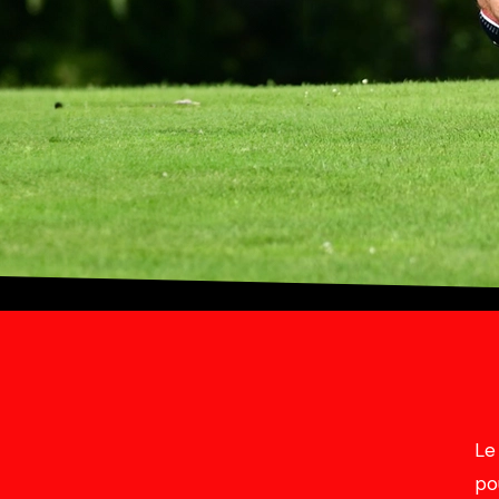
Le
po